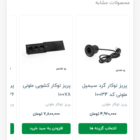
محصولات مشابه
پریز توکار گرد سیمپل
پریز توکار کشویی ملونی
پریز تو
ملونی کد 10034
10078
10076
پریز توکار ملونی
پریز توکار ملونی
پریز توکا
4,920,000
تومان
7,800,000
تومان
00
این
انتخاب گزینه ها
افزودن به سبد خرید
افزو
محصول