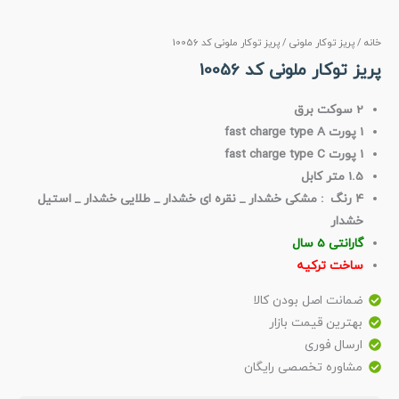
خانه
/
پریز توکار ملونی
/ پریز توکار ملونی کد 10056
پریز توکار ملونی کد 10056
2 سوکت برق
1 پورت fast charge type A
1 پورت fast charge type C
1.5 متر کابل
4 رنگ : مشکی خشدار _ نقره ای خشدار _ طلایی خشدار _ استیل
خشدار
گارانتی 5 سال
ساخت ترکیه
ضمانت اصل بودن کالا
بهترین قیمت بازار
ارسال فوری
مشاوره تخصصی رایگان