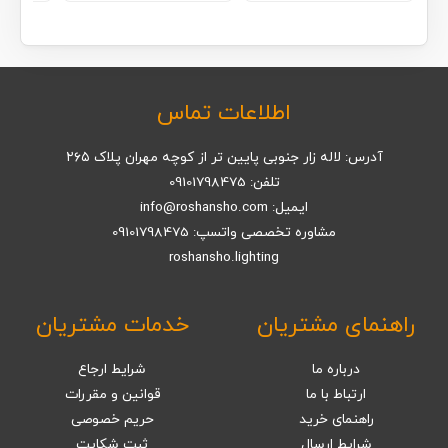
دارای
انواع
مختلفی
می
باشد.
اطلاعات تماس
گزینه
ها
آدرس: لاله زار جنوبی پایین تر از کوچه مهران پلاک ۲۶۵
ممکن
تلفن: 09101798475
است
ایمیل: info@roshansho.com
در
مشاوره تخصصی واتسپ: 09101798475
صفحه
roshansho.lighting
محصول
انتخاب
راهنمای مشتریان
خدمات مشتریان
شوند
درباره ما
شرایط ارجاع
ارتباط با ما
قوانین و مقررات
راهنمای خرید
حریم خصوصی
شرایط ارسال
ثبت شکایت