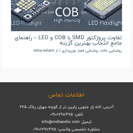
تفاوت پروژکتور SMD با COB و LED – راهنمای
جامع انتخاب بهترین گزینه
روشنایی خانه
,
روشنایی فضا
,
نورپردازی
/ از
nima eslami
اطلاعات تماس
آدرس: لاله زار جنوبی پایین تر از کوچه مهران پلاک ۲۶۵
تلفن: 09101798475
ایمیل: info@roshansho.com
مشاوره تخصصی واتسپ: 09101798475