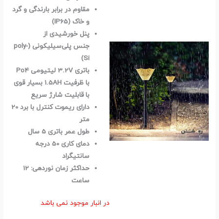
مقاوم در برابر بارندگی و گرد
و خاک (IP65)
پنل خورشیدی از
جنس پلی‌سیلیکونی (poly-
Si)
باترى 3.2V لیتیومی Po4
با ظرفیت 1.5AH بسیار قوی
با قابلیت شارژ سریع
دارای ریموت کنترل با برد 20
متر
طول عمر باتری 5 سال
دمای کاری 50 درجه
سانتیگراد
حداکثر زمان نوردهی: 12
ساعت
در انبار موجود نمی باشد