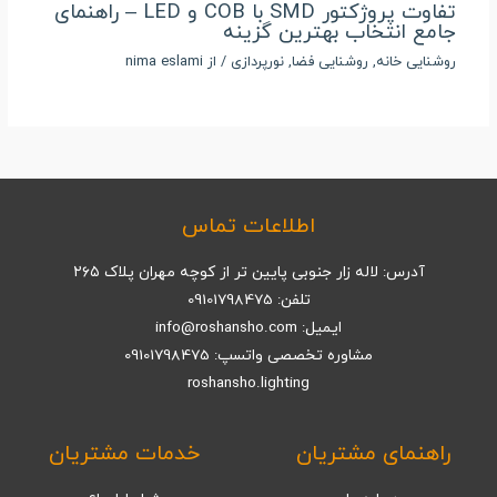
تفاوت پروژکتور SMD با COB و LED – راهنمای
جامع انتخاب بهترین گزینه
روشنایی خانه
,
روشنایی فضا
,
نورپردازی
/ از
nima eslami
اطلاعات تماس
آدرس: لاله زار جنوبی پایین تر از کوچه مهران پلاک ۲۶۵
تلفن: 09101798475
ایمیل: info@roshansho.com
مشاوره تخصصی واتسپ: 09101798475
roshansho.lighting
راهنمای مشتریان
خدمات مشتریان