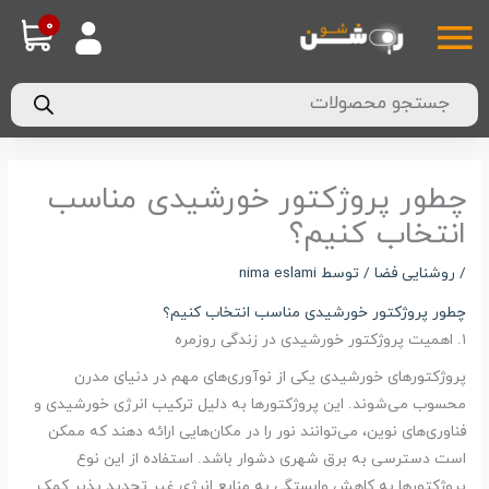
فتن
0
ایین
ه
حتوا
ربرگ
Products
search
چطور پروژکتور خورشیدی مناسب
انتخاب کنیم؟
/
روشنایی فضا
/ توسط
nima eslami
چطور پروژکتور خورشیدی مناسب انتخاب کنیم؟
۱. اهمیت پروژکتور خورشیدی در زندگی روزمره
پروژکتورهای خورشیدی یکی از نوآوری‌های مهم در دنیای مدرن
محسوب می‌شوند. این پروژکتورها به دلیل ترکیب انرژی خورشیدی و
فناوری‌های نوین، می‌توانند نور را در مکان‌هایی ارائه دهند که ممکن
است دسترسی به برق شهری دشوار باشد. استفاده از این نوع
پروژکتورها به کاهش وابستگی به منابع انرژی غیر تجدید پذیر کمک